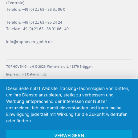
(Zentrale)
Telefon: +49 (0) 21 63 - 88 91 06 0
Telefon: +49 (0) 21 63 - 95 24 24
Telefax: +49 (0) 21 63 - 88 91 06 - 40
info
@tophoven-gmbh.de
TOPHOVEN GmbH © 2026, Weihersfeld 1, 41379 Brüggen
Impressum
|
Datenschutz
Diese Seite nutzt Website Tracking-Technologien von Dritten,
um ihre Dienste anzubieten, stetig zu verbessern und
Werbung entsprechend der Interessen der Nutzer
anzuzeigen. Ich bin damit einverstanden und kann meine
Einwilligung jederzeit mit Wirkung für die Zukunft widerrufen
oder ändern.
VERWEIGERN