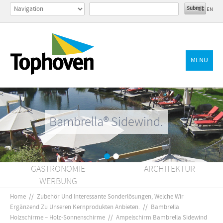
DE
EN
MENÜ
Bambrella® Sidewind.
GASTRONOMIE
ARCHITEKTUR
WERBUNG
Home
//
Zubehör Und Interessante Sonderlösungen, Welche Wir
Ergänzend Zu Unseren Kernprodukten Anbieten.
//
Bambrella
Holzschirme – Holz-Sonnenschirme
//
Ampelschirm Bambrella Sidewind