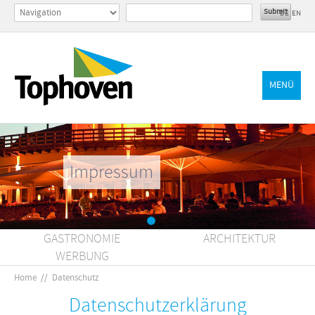
DE
EN
MENÜ
Impressum
GASTRONOMIE
ARCHITEKTUR
WERBUNG
Home
//
Datenschutz
Datenschutzerklärung