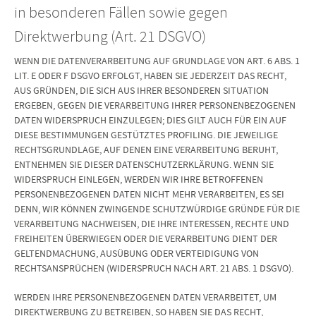
in besonderen Fällen sowie gegen
Direktwerbung (Art. 21 DSGVO)
WENN DIE DATENVERARBEITUNG AUF GRUNDLAGE VON ART. 6 ABS. 1
LIT. E ODER F DSGVO ERFOLGT, HABEN SIE JEDERZEIT DAS RECHT,
AUS GRÜNDEN, DIE SICH AUS IHRER BESONDEREN SITUATION
ERGEBEN, GEGEN DIE VERARBEITUNG IHRER PERSONENBEZOGENEN
DATEN WIDERSPRUCH EINZULEGEN; DIES GILT AUCH FÜR EIN AUF
DIESE BESTIMMUNGEN GESTÜTZTES PROFILING. DIE JEWEILIGE
RECHTSGRUNDLAGE, AUF DENEN EINE VERARBEITUNG BERUHT,
ENTNEHMEN SIE DIESER DATENSCHUTZERKLÄRUNG. WENN SIE
WIDERSPRUCH EINLEGEN, WERDEN WIR IHRE BETROFFENEN
PERSONENBEZOGENEN DATEN NICHT MEHR VERARBEITEN, ES SEI
DENN, WIR KÖNNEN ZWINGENDE SCHUTZWÜRDIGE GRÜNDE FÜR DIE
VERARBEITUNG NACHWEISEN, DIE IHRE INTERESSEN, RECHTE UND
FREIHEITEN ÜBERWIEGEN ODER DIE VERARBEITUNG DIENT DER
GELTENDMACHUNG, AUSÜBUNG ODER VERTEIDIGUNG VON
RECHTSANSPRÜCHEN (WIDERSPRUCH NACH ART. 21 ABS. 1 DSGVO).
WERDEN IHRE PERSONENBEZOGENEN DATEN VERARBEITET, UM
DIREKTWERBUNG ZU BETREIBEN, SO HABEN SIE DAS RECHT,