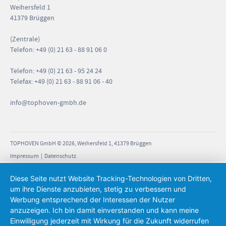
Weihersfeld 1
41379 Brüggen
(Zentrale)
Telefon: +49 (0) 21 63 - 88 91 06 0
Telefon: +49 (0) 21 63 - 95 24 24
Telefax: +49 (0) 21 63 - 88 91 06 - 40
info
@tophoven-gmbh.de
TOPHOVEN GmbH © 2026, Weihersfeld 1, 41379 Brüggen
Impressum
|
Datenschutz
Diese Seite nutzt Website Tracking-Technologien von Dritten,
um ihre Dienste anzubieten, stetig zu verbessern und
Werbung entsprechend der Interessen der Nutzer
anzuzeigen. Ich bin damit einverstanden und kann meine
Einwilligung jederzeit mit Wirkung für die Zukunft widerrufen