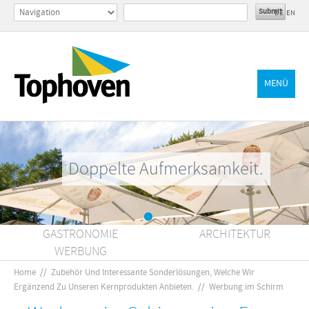
DE
EN
MENÜ
Doppelte Aufmerksamkeit.
GASTRONOMIE
ARCHITEKTUR
WERBUNG
Home
//
Zubehör Und Interessante Sonderlösungen, Welche Wir
Ergänzend Zu Unseren Kernprodukten Anbieten.
//
Werbung im Schirm