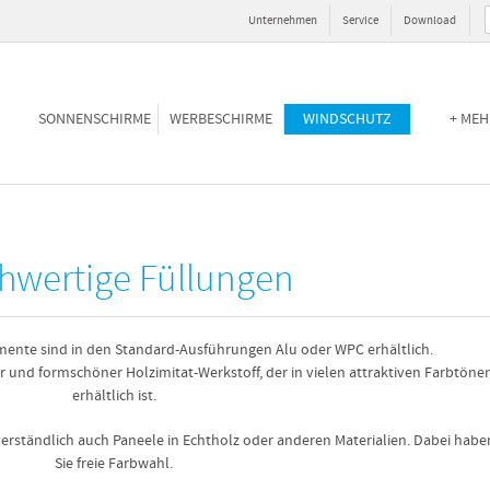
Unternehmen
Service
Download
SONNENSCHIRME
WERBESCHIRME
WINDSCHUTZ
+ MEH
hwertige Füllungen
gmente sind in den Standard-Ausführungen Alu oder WPC erhältlich.
r und formschöner Holzimitat-Werkstoff, der in vielen attraktiven Farbtöne
erhältlich ist.
tverständlich auch Paneele in Echtholz oder anderen Materialien. Dabei habe
Sie freie Farbwahl.