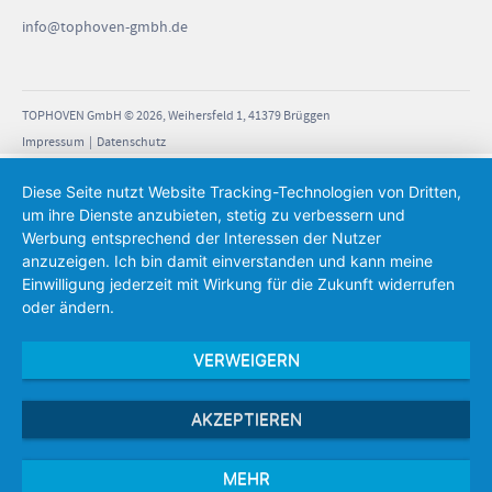
info
@tophoven-gmbh.de
TOPHOVEN GmbH © 2026, Weihersfeld 1, 41379 Brüggen
Impressum
|
Datenschutz
Diese Seite nutzt Website Tracking-Technologien von Dritten,
um ihre Dienste anzubieten, stetig zu verbessern und
Werbung entsprechend der Interessen der Nutzer
anzuzeigen. Ich bin damit einverstanden und kann meine
Einwilligung jederzeit mit Wirkung für die Zukunft widerrufen
oder ändern.
VERWEIGERN
AKZEPTIEREN
MEHR