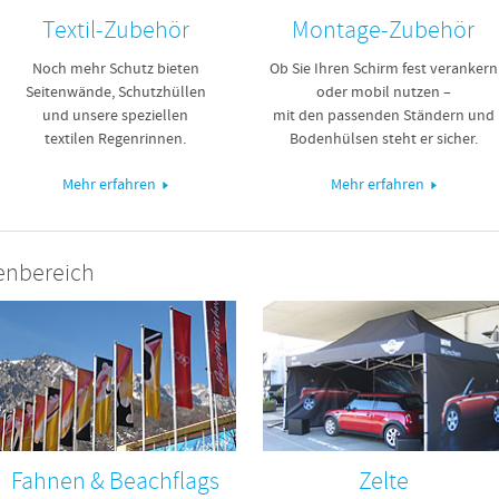
Textil-Zubehör
Montage-Zubehör
Noch mehr Schutz bieten
Ob Sie Ihren Schirm fest verankern
Seitenwände, Schutzhüllen
oder mobil nutzen –
und unsere speziellen
mit den passenden Ständern und
textilen Regenrinnen.
Bodenhülsen steht er sicher.
Mehr erfahren
Mehr erfahren
enbereich
Fahnen & Beachflags
Zelte