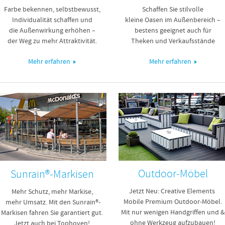
Farbe bekennen, selbstbewusst,
Schaffen Sie stilvolle
Individualität schaffen und
kleine Oasen im Außenbereich –
die Außenwirkung erhöhen –
bestens geeignet auch für
der Weg zu mehr Attraktivität.
Theken und Verkaufsstände
Mehr erfahren
Mehr erfahren
Outdoor-Möbel
Sunrain®-Markisen
Jetzt Neu: Creative Elements
Mehr Schutz, mehr Markise,
Mobile Premium Outdoor-Möbel.
mehr Umsatz. Mit den Sunrain®-
Mit nur wenigen Handgriffen und &
Markisen fahren Sie garantiert gut.
ohne Werkzeug aufzubauen!
Jetzt auch bei Tophoven!