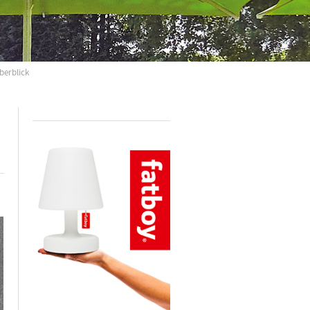
berblick
n