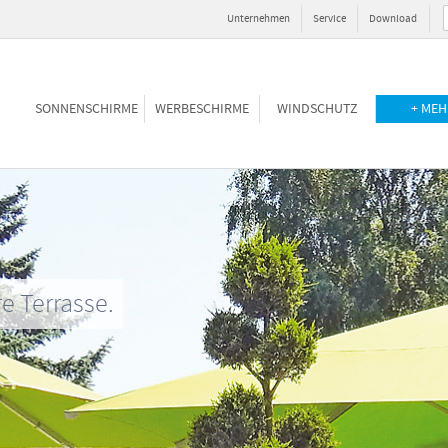
Unternehmen
Service
Download
SONNENSCHIRME
WERBESCHIRME
WINDSCHUTZ
+ MEH
re Terrasse.